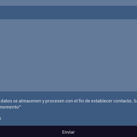
 datos se almacenen y procesen con el fin de establecer contacto.
r momento*
s
Enviar